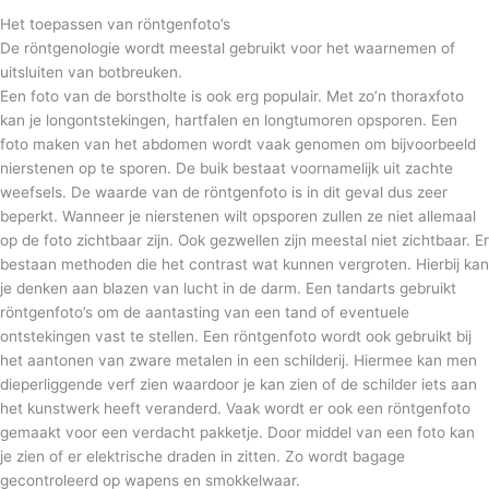
Het toepassen van röntgenfoto’s
De röntgenologie wordt meestal gebruikt voor het waarnemen of
uitsluiten van botbreuken.
Een foto van de borstholte is ook erg populair. Met zo’n thoraxfoto
kan je longontstekingen, hartfalen en longtumoren opsporen. Een
foto maken van het abdomen wordt vaak genomen om bijvoorbeeld
nierstenen op te sporen. De buik bestaat voornamelijk uit zachte
weefsels. De waarde van de röntgenfoto is in dit geval dus zeer
beperkt. Wanneer je nierstenen wilt opsporen zullen ze niet allemaal
op de foto zichtbaar zijn. Ook gezwellen zijn meestal niet zichtbaar. Er
bestaan methoden die het contrast wat kunnen vergroten. Hierbij kan
je denken aan blazen van lucht in de darm. Een tandarts gebruikt
röntgenfoto’s om de aantasting van een tand of eventuele
ontstekingen vast te stellen. Een röntgenfoto wordt ook gebruikt bij
het aantonen van zware metalen in een schilderij. Hiermee kan men
dieperliggende verf zien waardoor je kan zien of de schilder iets aan
het kunstwerk heeft veranderd. Vaak wordt er ook een röntgenfoto
gemaakt voor een verdacht pakketje. Door middel van een foto kan
je zien of er elektrische draden in zitten. Zo wordt bagage
gecontroleerd op wapens en smokkelwaar.